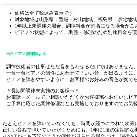
価格は全て税込み表示です。
対象地域は山形県：置賜・村山地域、福島県：県北地域
1年以上未調律の場合、調律料金が割増になる場合がご
ピアノの状態によって、調整・修理のため別途料金を頂
当社ピアノ調律師より
調律技術者の仕事はただ音を合わせるだけではありません
一台一台ピアノの個性にあわせて「いい音」が出るように
ピアノを弾きやすいように、お客様のお好みの音色が奏で
＊長期間調律未実施のお客様へ＊
お電話・メールでご相談いただくかお客様宅へお伺いしピ
ご予算に応じた調律修理なども実施しておりますのでお気
たとえピアノを弾いていなくても、時間が経つにつれて次第
正しい音程で弾いていただくためにも、1年に1度の定期的な
そのほかにも下記のような症状が見られる場合には、調律を