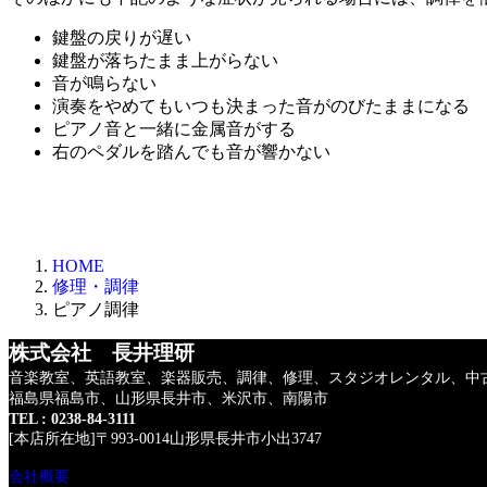
鍵盤の戻りが遅い
鍵盤が落ちたまま上がらない
音が鳴らない
演奏をやめてもいつも決まった音がのびたままになる
ピアノ音と一緒に金属音がする
右のペダルを踏んでも音が響かない
HOME
修理・調律
ピアノ調律
株式会社 長井理研
音楽教室、英語教室、楽器販売、調律、修理、
スタジオレンタル、中
福島県福島市、山形県長井市、米沢市、南陽市
TEL : 0238-84-3111
[本店所在地]〒993-0014山形県長井市小出3747
会社概要